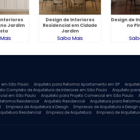
Interiores
Design de Interiores
Design de I
 no Jardim
Residencial em Cidade
no P
ista
Jardim
 Mais
Saiba Mais
Saib
ra em São Paulo
Arquiteto para Reforma Apartamento em SP
Arquite
eto Completo de Arquitetura de Interiores em São Paulo
Arquiteto para
ncial em São Paulo
Arquiteto para Projeto Comercial em São Paulo
 Reforma Residencial
Arquiteto Residencial
Arquitetura para Reform
l
Empresa de Arquitetura e Design
Empresas de Arquitetura e Design d
rquitetura Residencial
Empresa de Arquitetura
Empresa de Arquitetur
ores
Projeto de Arquitetura 3D
Projeto de Arquitetura Comercial
Pro
 e Engenharia
Projeto de Arquitetura para Apartamentos
Projeto de A
pleto
Projeto de Interiores Residencial