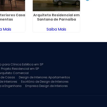
nteriores Casa
Arquiteto Residencial em
Arquitetu
imentas
Santana de Parnaíba
em H
a Mais
Saiba Mais
Sa
to para Clínica Estética em SP
 Projeto Residencial em SP
Arquiteto Comercial
a de Casas
Design de Interiores Apartamentos
e Interiores
Escritório de Design de Interiores
a e Engenharia
Empresa Design de Interiores
jeto de Arquitetura de Casa
rquitetura Residencial
Projeto de Interiores