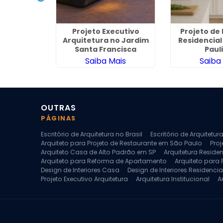
rquitetura
Projeto Executivo
Projeto de 
teriores em
Arquitetura no Jardim
Residencial
nha
Santa Francisca
Paul
ais
Saiba Mais
Saiba
OUTRAS
PÁGINAS
Escritório de Arquitetura no Brasil
Escritório de Arquitetu
Arquiteto para Projeto de Restaurante em São Paulo
Proj
Arquiteto Casa de Alto Padrão em SP
Arquitetura Reside
Arquiteto para Reforma de Apartamento
Arquiteto para
Design de Interiores Casa
Design de Interiores Residencia
Projeto Executivo Arquitetura
Arquitetura Institucional
A
Escritorio de Arquitetura
Escritorio de Arquitetura de Interi
Projeto de Arquitetura de Interiores
Projeto de Arquitetura
Projeto de Interiores Comercial
Projeto de Interiores Com