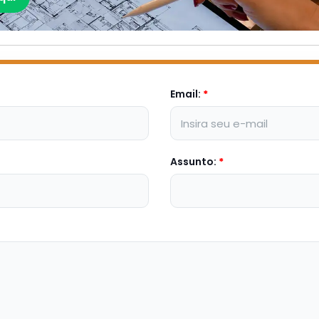
Email:
*
Assunto:
*