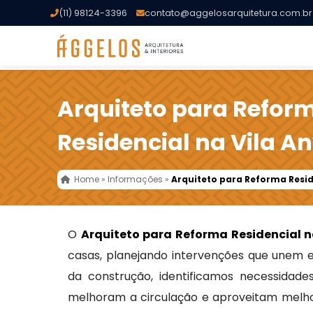
(11) 98124-3396
contato@aggelosarquitetura.com.br
Arquiteto para Refor
Residencial na Vila A
Home
»
Informações
»
Arquiteto para Reforma Resid
O
Arquiteto para Reforma Residencial n
casas, planejando intervenções que unem es
da construção, identificamos necessidad
melhoram a circulação e aproveitam melhor