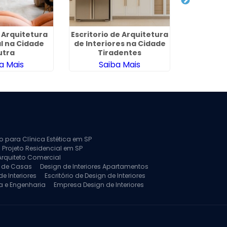
 Arquitetura
Escritorio de Arquitetura
Arquitet
l na Cidade
de Interiores na Cidade
de Apart
utra
Tiradentes
a Mais
Saiba Mais
Sa
to para Clínica Estética em SP
 Projeto Residencial em SP
Arquiteto Comercial
a de Casas
Design de Interiores Apartamentos
e Interiores
Escritório de Design de Interiores
a e Engenharia
Empresa Design de Interiores
jeto de Arquitetura de Casa
rquitetura Residencial
Projeto de Interiores