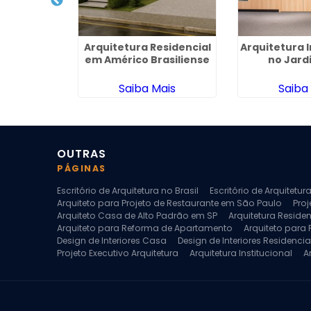
teriores
Arquitetura Residencial
Arquitetura I
 na Vila
em Américo Brasiliense
no Jard
ma
ais
Saiba Mais
Saiba
OUTRAS
PÁGINAS
Escritório de Arquitetura no Brasil
Escritório de Arquitetu
Arquiteto para Projeto de Restaurante em São Paulo
Proj
Arquiteto Casa de Alto Padrão em SP
Arquitetura Reside
Arquiteto para Reforma de Apartamento
Arquiteto para
Design de Interiores Casa
Design de Interiores Residencia
Projeto Executivo Arquitetura
Arquitetura Institucional
A
Escritorio de Arquitetura
Escritorio de Arquitetura de Interi
Projeto de Arquitetura de Interiores
Projeto de Arquitetura
Projeto de Interiores Comercial
Projeto de Interiores Com