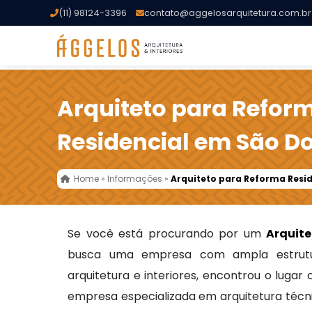
(11) 98124-3396
contato@aggelosarquitetura.com.br
Arquiteto para Refor
Residencial em São 
Home
»
Informações
»
Arquiteto para Reforma Resi
Se você está procurando por um
Arquit
busca uma empresa com ampla estrutu
arquitetura e interiores, encontrou o lugar
empresa especializada em arquitetura técni