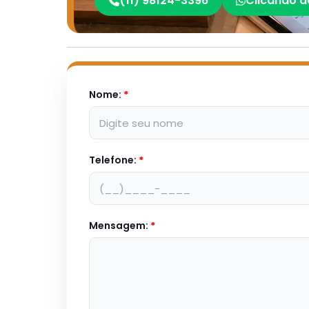
(11) 98124-3396
Clicando a
Nome:
*
Telefone:
*
Mensagem:
*