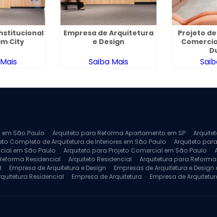
nstitucional
Empresa de Arquitetura
Projeto de
im City
e Design
Comercia
D
 Mais
Saiba Mais
Saib
ra em São Paulo
Arquiteto para Reforma Apartamento em SP
Arquite
eto Completo de Arquitetura de Interiores em São Paulo
Arquiteto para
ncial em São Paulo
Arquiteto para Projeto Comercial em São Paulo
 Reforma Residencial
Arquiteto Residencial
Arquitetura para Reform
l
Empresa de Arquitetura e Design
Empresas de Arquitetura e Design d
rquitetura Residencial
Empresa de Arquitetura
Empresa de Arquitetur
ores
Projeto de Arquitetura 3D
Projeto de Arquitetura Comercial
Pro
 e Engenharia
Projeto de Arquitetura para Apartamentos
Projeto de A
pleto
Projeto de Interiores Residencial