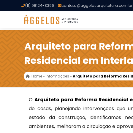
(11) 98124-3396
contato@aggelosarquitetura.com.br
Arquiteto para Refor
Residencial em Interl
Home
»
Informações
»
Arquiteto para Reforma Resid
O
Arquiteto para Reforma Residencial e
de casas, planejando intervenções que un
estado da construção, identificamos n
ambientes, melhoram a circulação e aprove