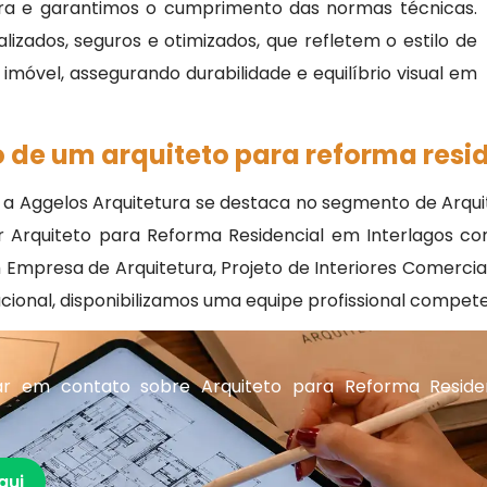
ra e garantimos o cumprimento das normas técnicas.
izados, seguros e otimizados, que refletem o estilo de
móvel, assegurando durabilidade e equilíbrio visual em
 de um arquiteto para reforma resid
 Aggelos Arquitetura se destaca no segmento de Arqui
r Arquiteto para Reforma Residencial em Interlagos co
Empresa de Arquitetura, Projeto de Interiores Comercial
itucional, disponibilizamos uma equipe profissional comp
r em contato sobre Arquiteto para Reforma Reside
qui