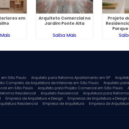
nteriores em
Arquiteto Comercial no
Projeto d
ilho
Jardim Ponte Alta
Residenci
Parque
 Mais
Saiba Mais
Saib
ra em São Paulo
Arquiteto para Reforma Apartamento em SP
Arquite
eto Completo de Arquitetura de Interiores em São Paulo
Arquiteto para
ncial em São Paulo
Arquiteto para Projeto Comercial em São Paulo
 Reforma Residencial
Arquiteto Residencial
Arquitetura para Reform
l
Empresa de Arquitetura e Design
Empresas de Arquitetura e Design d
rquitetura Residencial
Empresa de Arquitetura
Empresa de Arquitetur
ores
Projeto de Arquitetura 3D
Projeto de Arquitetura Comercial
Pro
 e Engenharia
Projeto de Arquitetura para Apartamentos
Projeto de A
pleto
Projeto de Interiores Residencial