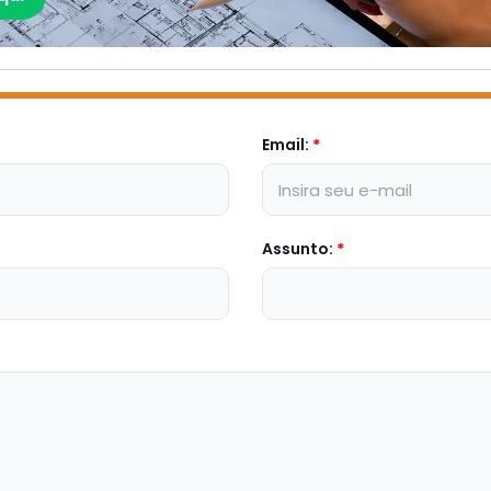
Email:
*
Assunto:
*