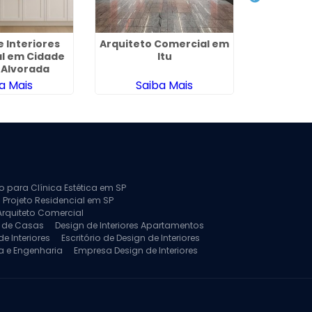
e Interiores
Arquiteto Comercial em
Empresa 
al em Cidade
Itu
no Jardi
 Alvorada
a Mais
Saiba Mais
Sa
to para Clínica Estética em SP
 Projeto Residencial em SP
Arquiteto Comercial
a de Casas
Design de Interiores Apartamentos
e Interiores
Escritório de Design de Interiores
a e Engenharia
Empresa Design de Interiores
jeto de Arquitetura de Casa
rquitetura Residencial
Projeto de Interiores