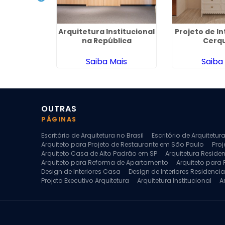
Arquitetura
Arquitetura Institucional
Projeto de I
Fátima
na República
Cerqu
ais
Saiba Mais
Saiba
OUTRAS
PÁGINAS
Escritório de Arquitetura no Brasil
Escritório de Arquitetu
Arquiteto para Projeto de Restaurante em São Paulo
Proj
Arquiteto Casa de Alto Padrão em SP
Arquitetura Reside
Arquiteto para Reforma de Apartamento
Arquiteto para
Design de Interiores Casa
Design de Interiores Residencia
Projeto Executivo Arquitetura
Arquitetura Institucional
A
Escritorio de Arquitetura
Escritorio de Arquitetura de Interi
Projeto de Arquitetura de Interiores
Projeto de Arquitetura
Projeto de Interiores Comercial
Projeto de Interiores Com