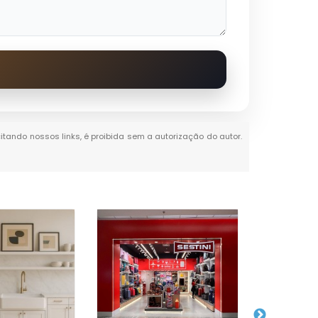
citando nossos links, é proibida sem a autorização do autor.