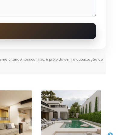
 mesmo citando nossos links, é proibida sem a autorização do