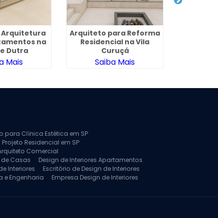
 Arquitetura
Arquiteto para Reforma
Projeto de
tamentos na
Residencial na Vila
Interior
e Dutra
Curuçá
a Mais
Saiba Mais
Sa
to para Clínica Estética em SP
 Projeto Residencial em SP
Arquiteto Comercial
a de Casas
Design de Interiores Apartamentos
e Interiores
Escritório de Design de Interiores
a e Engenharia
Empresa Design de Interiores
jeto de Arquitetura de Casa
rquitetura Residencial
Projeto de Interiores