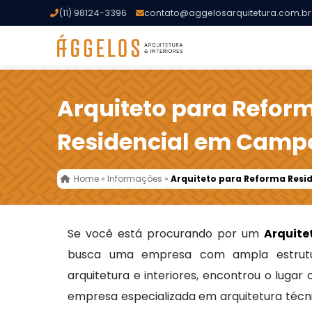
(11) 98124-3396
contato@aggelosarquitetura.com.br
Arquiteto para Refor
Residencial em Camp
Home
»
Informações
»
Arquiteto para Reforma Res
Se você está procurando por um
Arquit
busca uma empresa com ampla estrutu
arquitetura e interiores, encontrou o lugar
empresa especializada em arquitetura técni