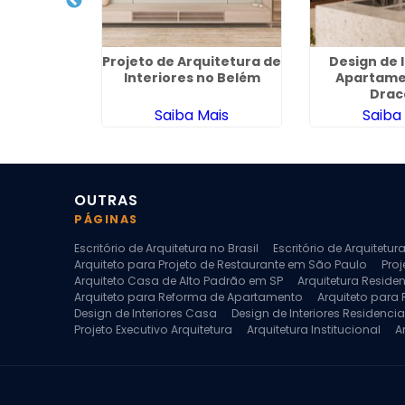
dencial no
Projeto de Arquitetura de
Design de 
nã
Interiores no Belém
Apartame
Drac
ais
Saiba Mais
Saiba
OUTRAS
PÁGINAS
Escritório de Arquitetura no Brasil
Escritório de Arquitetu
Arquiteto para Projeto de Restaurante em São Paulo
Proj
Arquiteto Casa de Alto Padrão em SP
Arquitetura Reside
Arquiteto para Reforma de Apartamento
Arquiteto para
Design de Interiores Casa
Design de Interiores Residencia
Projeto Executivo Arquitetura
Arquitetura Institucional
A
Escritorio de Arquitetura
Escritorio de Arquitetura de Interi
Projeto de Arquitetura de Interiores
Projeto de Arquitetura
Projeto de Interiores Comercial
Projeto de Interiores Com