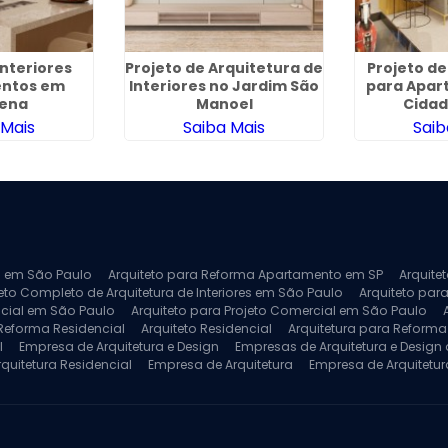
Interiores
Projeto de Arquitetura de
Projeto de
ntos em
Interiores no Jardim São
para Apar
ena
Manoel
Cidad
 Mais
Saiba Mais
Saib
ra em São Paulo
Arquiteto para Reforma Apartamento em SP
Arquite
eto Completo de Arquitetura de Interiores em São Paulo
Arquiteto para
ncial em São Paulo
Arquiteto para Projeto Comercial em São Paulo
 Reforma Residencial
Arquiteto Residencial
Arquitetura para Reform
l
Empresa de Arquitetura e Design
Empresas de Arquitetura e Design d
rquitetura Residencial
Empresa de Arquitetura
Empresa de Arquitetur
ores
Projeto de Arquitetura 3D
Projeto de Arquitetura Comercial
Pro
 e Engenharia
Projeto de Arquitetura para Apartamentos
Projeto de A
pleto
Projeto de Interiores Residencial