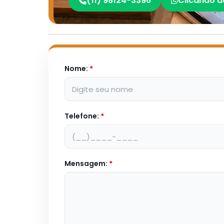
(11) 98124-3396
Clicando a
Nome:
*
Telefone:
*
Mensagem:
*