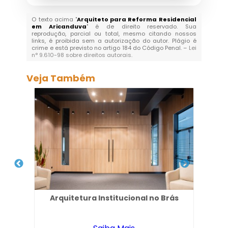
O texto acima "
Arquiteto para Reforma Residencial
em Aricanduva
" é de direito reservado. Sua
reprodução, parcial ou total, mesmo citando nossos
links, é proibida sem a autorização do autor. Plágio é
crime e está previsto no artigo 184 do Código Penal. –
Lei
n° 9.610-98 sobre direitos autorais
.
Veja Também
nia
Arquitetura Institucional no Brás
Ar