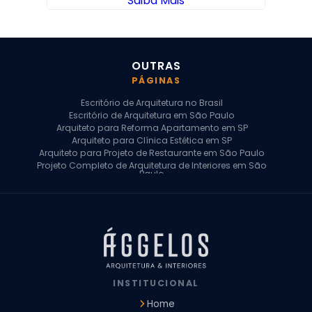
Saiba Mais
OUTRAS
PÁGINAS
Escritório de Arquitetura no Brasil
Escritório de Arquitetura em São Paulo
Arquiteto para Reforma Apartamento em SP
Arquiteto para Clínica Estética em SP
Arquiteto para Projeto de Restaurante em São Paulo
Projeto Completo de Arquitetura de Interiores em São
Paulo
Arquiteto para Projeto Residencial em SP
Arquiteto Casa de Alto Padrão em SP
Arquitetura Residencial em São Paulo
Arquiteto para Projeto Comercial em São Paulo
Arquiteto Comercial
Arquiteto para Reforma de Apartamento
Arquiteto para Reforma Residencial
Arquiteto Residencial
INSTITUCIONAL
Arquitetura para Reforma de Casas
Design de Interiores Apartamentos
Home
Design de Interiores Casa