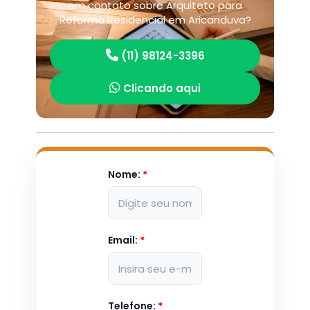
em contato sobre Arquiteto para
Reforma Residencial em Aricanduva?
(11) 98124-3396
Clicando aqui
Nome:
*
Email:
*
Telefone:
*