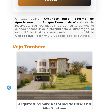
O texto acima "
Arquiteto para Reforma de
Apartamento no Parque Renato Maia
" é de direito
reservado. Sua reprodução, parcial ou total, mesmo
citando nossos links, é proibida sem a autorização do
autor. Plágio é crime e está previsto no artigo 184 do
Código Penal. –
Lei n° 9.610-98 sobre direitos autorais
.
Veja Também
 no
Arquitetura para Reforma de Casas na
Esc
Vila Gustavo