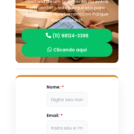
Gostaria de um orçamento ou entrar
em contato sobre Arquiteto para
Reforma de Apartamento no Parque
Renato Maia?
(11) 98124-3396
Clicando aqui
Nome:
*
Email:
*