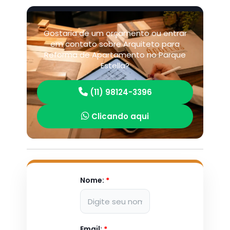
Gostaria de um orçamento ou entrar
em contato sobre Arquiteto para
Reforma de Apartamento no Parque
Estella?
(11) 98124-3396
Clicando aqui
Nome:
*
Email:
*