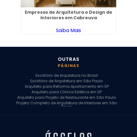
ia em
Empresas de Arquitetura e Design de
Pr
Interiores em Cabreuva
Saiba Mais
OUTRAS
PÁGINAS
Escritório de Arquitetura no Brasil
Escritório de Arquitetura em São Paulo
Arquiteto para Reforma Apartamento em SP
Arquiteto para Clínica Estética em SP
Arquiteto para Projeto de Restaurante em São Paulo
Projeto Completo de Arquitetura de Interiores em São
Paulo
Arquiteto para Projeto Residencial em SP
Arquiteto Casa de Alto Padrão em SP
Arquitetura Residencial em São Paulo
Arquiteto para Projeto Comercial em São Paulo
Arquiteto Comercial