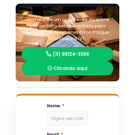
Gostaria de um orçamento ou entrar
em contato sobre Arquiteto para
Reforma de Apartamento no Parque
Continental IV?
(11) 98124-3396
Clicando aqui
Nome:
*
Email:
*