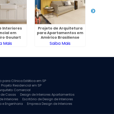
e Interiores
Projeto de Arquitetura
Arquitetu
ncial em
para Apartamentos em
na Zon
ro Goulart
Américo Brasiliense
a Mais
Saiba Mais
Sa
to para Clínica Estética em SP
 Projeto Residencial em SP
Arquiteto Comercial
a de Casas
Design de Interiores Apartamentos
e Interiores
Escritório de Design de Interiores
a e Engenharia
Empresa Design de Interiores
jeto de Arquitetura de Casa
rquitetura Residencial
Projeto de Interiores