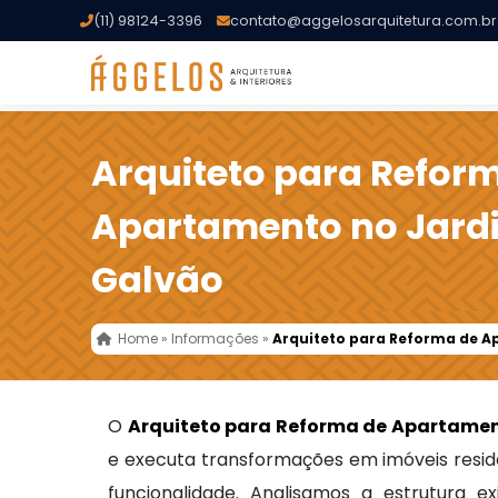
(11) 98124-3396
contato@aggelosarquitetura.com.br
Arquiteto para Refor
Apartamento no Jardi
Galvão
Home
»
Informações
»
Arquiteto para Reforma de A
O
Arquiteto para Reforma de Apartamen
e executa transformações em imóveis reside
funcionalidade. Analisamos a estrutura e