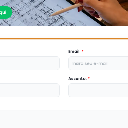
qui
Email:
*
Assunto:
*