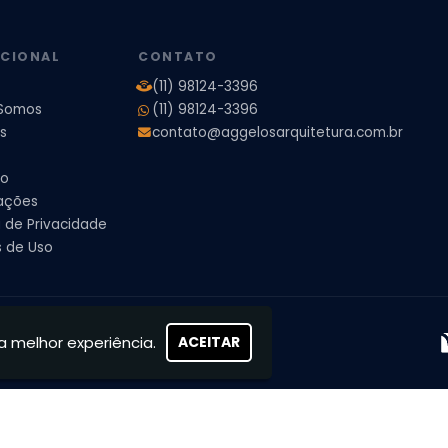
pleto
Projeto de Interiores Residencial
UCIONAL
CONTATO
(11) 98124-3396
Somos
(11) 98124-3396
s
contato@aggelosarquitetura.com.br
to
ações
a de Privacidade
 de Uso
s, concretizamos sonhos
a melhor experiência.
ACEITAR