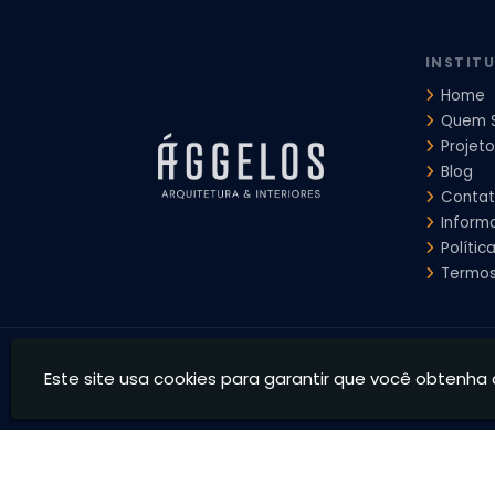
Projeto de Interiores Comercial
Projeto de Interiores Com
INSTIT
Home
Quem 
Projeto
Blog
Conta
Inform
Polític
Termos
Ággelos Arquitetura e Interiores - Transformamos espaço
Este site usa cookies para garantir que você obtenha 
CNPJ: 39.828.426/0001-73