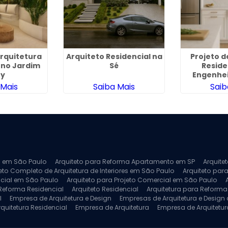
Arquitetura
Arquiteto Residencial na
Projeto d
 no Jardim
Sé
Reside
ty
Engenhei
 Mais
Saiba Mais
Saib
ra em São Paulo
Arquiteto para Reforma Apartamento em SP
Arquite
eto Completo de Arquitetura de Interiores em São Paulo
Arquiteto para
ncial em São Paulo
Arquiteto para Projeto Comercial em São Paulo
 Reforma Residencial
Arquiteto Residencial
Arquitetura para Reform
l
Empresa de Arquitetura e Design
Empresas de Arquitetura e Design d
rquitetura Residencial
Empresa de Arquitetura
Empresa de Arquitetur
ores
Projeto de Arquitetura 3D
Projeto de Arquitetura Comercial
Pro
 e Engenharia
Projeto de Arquitetura para Apartamentos
Projeto de A