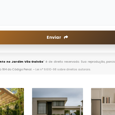
Enviar
to no Jardim Vila Galvão
" é de direito reservado. Sua reprodução, parc
go 184 do Código Penal. –
Lei n° 9.610-98 sobre direitos autorais
.