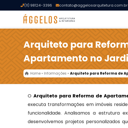
(11) 98124-3396
contato@aggelosarquitetura.com.br
Arquiteto para Refor
Apartamento no Jardi
Home
»
Informações
»
Arquiteto para Reforma de A
O
Arquiteto para Reforma de Apartame
executa transformações em imóveis residen
funcionalidade. Analisamos a estrutura e
desenvolvemos projetos personalizados qu