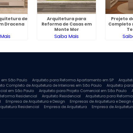
quitetura de
Arquitetura para
Projeto d
em Dracena
Reforma de Casas em
Completo n
Monte Mor
Te
 Mais
Saiba Mais
Saib
ra em São Paulo
Arquiteto para Reforma Apartamento em SP
Arquite
eto Completo de Arquitetura de Interiores em São Paulo
Arquiteto para
ncial em São Paulo
Arquiteto para Projeto Comercial em São Paulo
 Reforma Residencial
Arquiteto Residencial
Arquitetura para Reform
l
Empresa de Arquitetura e Design
Empresas de Arquitetura e Design d
rquitetura Residencial
Empresa de Arquitetura
Empresa de Arquitetur
ores
Projeto de Arquitetura 3D
Projeto de Arquitetura Comercial
Pro
 e Engenharia
Projeto de Arquitetura para Apartamentos
Projeto de A
pleto
Projeto de Interiores Residencial