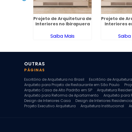
ercial em
Projeto de Arquitetura de
Projeto de Ar
Paulista
Interiores no Ibirapuera
Interiores 
ais
Saiba Mais
Saiba
OUTRAS
PÁGINAS
Escritório de Arquitetura no Brasil
Escritório de Arquitetu
Arquiteto para Projeto de Restaurante em São Paulo
Proj
Arquiteto Casa de Alto Padrão em SP
Arquitetura Reside
Arquiteto para Reforma de Apartamento
Arquiteto para
Design de Interiores Casa
Design de Interiores Residencia
Projeto Executivo Arquitetura
Arquitetura Institucional
A
Escritorio de Arquitetura
Escritorio de Arquitetura de Interi
Projeto de Arquitetura de Interiores
Projeto de Arquitetura
Projeto de Interiores Comercial
Projeto de Interiores Com