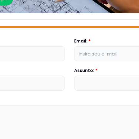
Email:
*
Assunto:
*