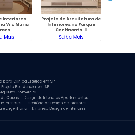
e Interiores
Projeto de Arquitetura de
Projeto 
a Vila Maria
Interiores no Parque
para Ap
reza
Continental II
Jardim 
a Mais
Saiba Mais
Sa
to para Clínica Estética em SP
 Projeto Residencial em SP
Arquiteto Comercial
a de Casas
Design de Interiores Apartamentos
e Interiores
Escritório de Design de Interiores
a e Engenharia
Empresa Design de Interiores
jeto de Arquitetura de Casa
rquitetura Residencial
Projeto de Interiores