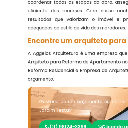
coordenar todas as etapas da obra, asse
eficiente dos recursos. Com nosso conhe
resultados que valorizam o imóvel e p
adequados ao estilo de vida dos moradores.
Encontre um arquiteto para
A Aggelos Arquitetura é uma empresa que
Arquiteto para Reforma de Apartamento no Ja
Reforma Residencial e Empresa de Arquitetu
orçamento.
Gostaria de um orçamento ou entrar
Jardim Testai?
(11) 98124-3396
Clicando a