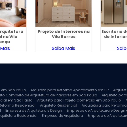
Arquitetura
Projeto de Interiores na
Escritorio 
 na Vila
Vila Barros
de Interio
ança
 Mais
Saiba Mais
Saib
ra em São Paulo
Arquiteto para Reforma Apartamento em SP
Arquite
eto Completo de Arquitetura de Interiores em São Paulo
Arquiteto para
ncial em São Paulo
Arquiteto para Projeto Comercial em São Paulo
 Reforma Residencial
Arquiteto Residencial
Arquitetura para Reform
l
Empresa de Arquitetura e Design
Empresas de Arquitetura e Design d
rquitetura Residencial
Empresa de Arquitetura
Empresa de Arquitetur
ores
Projeto de Arquitetura 3D
Projeto de Arquitetura Comercial
Pro
 e Engenharia
Projeto de Arquitetura para Apartamentos
Projeto de A