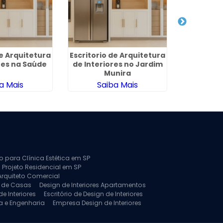
de Arquitetura
Escritorio de Arquitetura
Arquitetur
res na Saúde
de Interiores no Jardim
no Parq
Munira
a Mais
Saiba Mais
Sa
to para Clínica Estética em SP
 Projeto Residencial em SP
Arquiteto Comercial
a de Casas
Design de Interiores Apartamentos
e Interiores
Escritório de Design de Interiores
a e Engenharia
Empresa Design de Interiores
jeto de Arquitetura de Casa
rquitetura Residencial
Projeto de Interiores