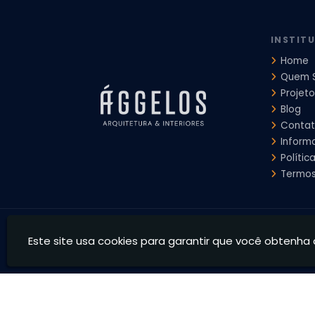
Projeto de Interiores Comercial
Projeto de Interiores Com
INSTIT
Home
Quem 
Projeto
Blog
Conta
Inform
Polític
Termos
Ággelos Arquitetura e Interiores - Transformamos espaço
Este site usa cookies para garantir que você obtenha 
CNPJ: 39.828.426/0001-73