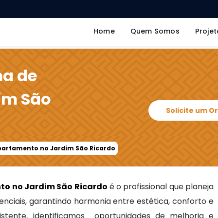
Home
Quem Somos
Projet
ma de
im São
Solicite um 
partamento no Jardim São Ricardo
to no Jardim São Ricardo
é o profissional que planeja
nciais, garantindo harmonia entre estética, conforto e
xistente, identificamos oportunidades de melhoria e