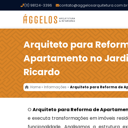
(11) 98124-3396
contato@aggelosarquitetura.com.br
Arquiteto para Refor
Apartamento no Jard
Ricardo
Home
»
Informações
»
Arquiteto para Reforma de A
O
Arquiteto para Reforma de Apartamen
e executa transformações em imóveis reside
funcionalidade. Analisamos a estrutura e