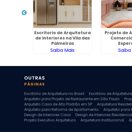
a para
Escritorio de Arquitetura
Projeto de 
Casas em
de Interiores na Vila das
Comercial
o
Palmeiras
Esper
ais
Saiba Mais
Saiba
OUTRAS
PÁGINAS
Escritório de Arquitetura no Brasil
Escritório de Arquitetu
Arquiteto para Projeto de Restaurante em São Paulo
Proj
Arquiteto Casa de Alto Padrão em SP
Arquitetura Reside
Arquiteto para Reforma de Apartamento
Arquiteto para
Design de Interiores Casa
Design de Interiores Residencia
Projeto Executivo Arquitetura
Arquitetura Institucional
A
Escritorio de Arquitetura
Escritorio de Arquitetura de Interi
Projeto de Arquitetura de Interiores
Projeto de Arquitetura