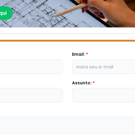
qui
Email:
*
Assunto:
*