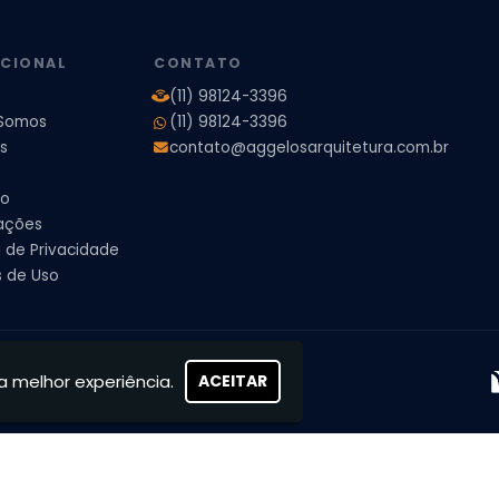
pleto
Projeto de Interiores Residencial
UCIONAL
CONTATO
(11) 98124-3396
Somos
(11) 98124-3396
s
contato@aggelosarquitetura.com.br
to
ações
a de Privacidade
 de Uso
s, concretizamos sonhos
a melhor experiência.
ACEITAR