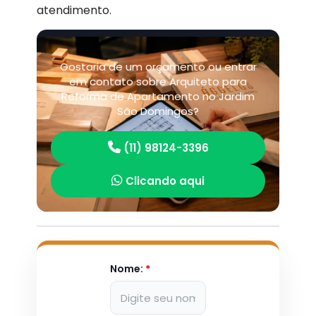
atendimento.
Gostaria de um orçamento ou entrar
em contato sobre Arquiteto para
Reforma de Apartamento no Jardim
São Domingos?
(11) 98124-3396
Clicando aqui
Nome:
*