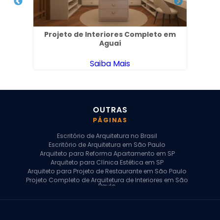
 Nova
Projeto de Interiores Completo em
Des
Aguaí
Saiba Mais
OUTRAS
PÁGINAS
Escritório de Arquitetura no Brasil
Escritório de Arquitetura em São Paulo
Arquiteto para Reforma Apartamento em SP
Arquiteto para Clínica Estética em SP
Arquiteto para Projeto de Restaurante em São Paulo
Projeto Completo de Arquitetura de Interiores em São
Paulo
Arquiteto para Projeto Residencial em SP
Arquiteto Casa de Alto Padrão em SP
Arquitetura Residencial em São Paulo