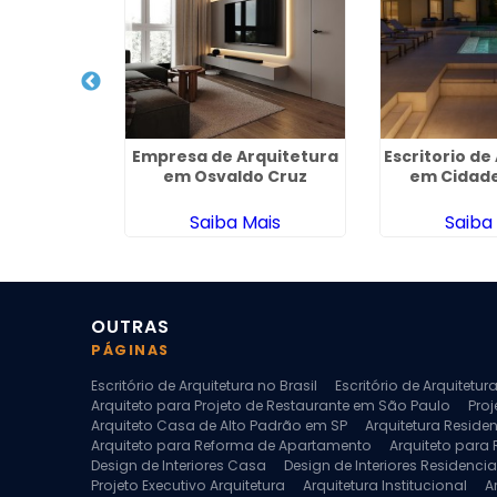
ecutivo
Empresa de Arquitetura
Escritorio de
 Vila Maria
em Osvaldo Cruz
em Cidade
za
ais
Saiba Mais
Saiba
OUTRAS
PÁGINAS
Escritório de Arquitetura no Brasil
Escritório de Arquitetu
Arquiteto para Projeto de Restaurante em São Paulo
Proj
Arquiteto Casa de Alto Padrão em SP
Arquitetura Reside
Arquiteto para Reforma de Apartamento
Arquiteto para
Design de Interiores Casa
Design de Interiores Residencia
Projeto Executivo Arquitetura
Arquitetura Institucional
A