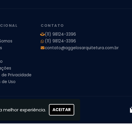
ores
Projeto de Arquitetura 3D
Projeto de Arquitetura Comercial
Pro
 e Engenharia
Projeto de Arquitetura para Apartamentos
Projeto de A
pleto
Projeto de Interiores Residencial
UCIONAL
CONTATO
(11) 98124-3396
Somos
(11) 98124-3396
s
contato@aggelosarquitetura.com.br
to
ações
a de Privacidade
 de Uso
s, concretizamos sonhos
a melhor experiência.
ACEITAR