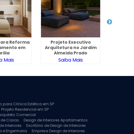
para Reforma
Projeto Executivo
Empresa 
tamento em
Arquitetura no Jardim
e Design 
rilia
Almeida Prado
a Mais
Saiba Mais
Sa
to para Clínica Estética em SP
 Projeto Residencial em SP
Arquiteto Comercial
a de Casas
Design de Interiores Apartamentos
e Interiores
Escritório de Design de Interiores
a e Engenharia
Empresa Design de Interiores