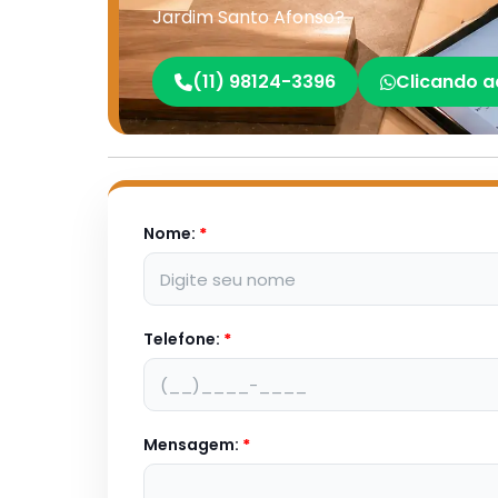
Jardim Santo Afonso?
(11) 98124-3396
Clicando a
Nome:
*
Telefone:
*
Mensagem:
*