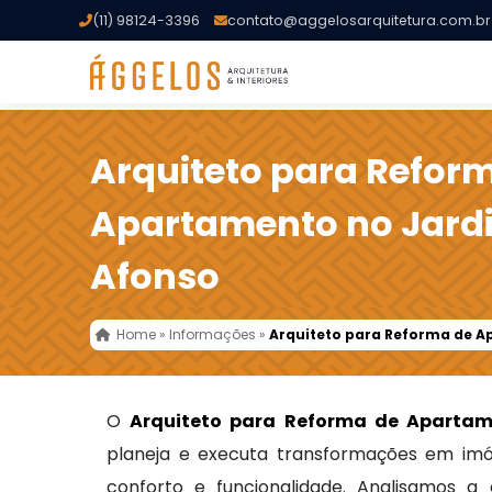
(11) 98124-3396
contato@aggelosarquitetura.com.br
Arquiteto para Refor
Apartamento no Jard
Afonso
Home
»
Informações
»
Arquiteto para Reforma de 
O
Arquiteto para Reforma de Apartam
planeja e executa transformações em imóve
conforto e funcionalidade. Analisamos a 