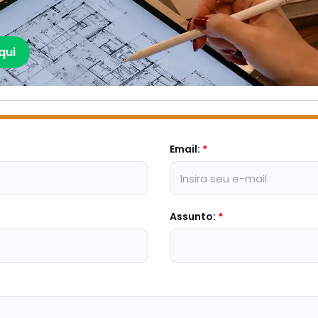
qui
Email:
*
Assunto:
*