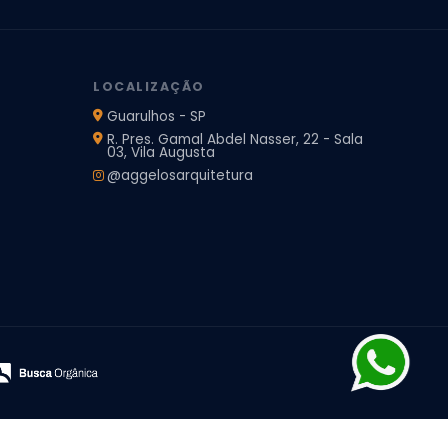
jeto de Arquitetura de Casa
rquitetura Residencial
Projeto de Interiores
LOCALIZAÇÃO
Guarulhos - SP
R. Pres. Gamal Abdel Nasser, 22 - Sala
03, Vila Augusta
@aggelosarquitetura