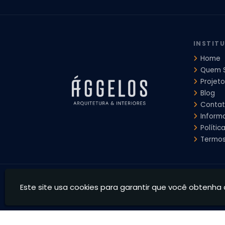
Escritorio de Arquitetura
Escritorio de Arquitetura de Interi
Projeto de Arquitetura de Interiores
Projeto de Arquitetura
Projeto de Interiores Comercial
Projeto de Interiores Com
INSTIT
Home
Quem 
Projeto
Blog
Conta
Inform
Polític
Termos
Ággelos Arquitetura e Interiores - Transformamos espaço
Este site usa cookies para garantir que você obtenha 
CNPJ: 39.828.426/0001-73