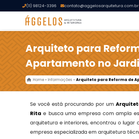
(11) 98124-3396
contato@aggelosarquitetura.com.br
Arquiteto para Refor
Apartamento no Jardi
Home
»
Informações
»
Arquiteto para Reforma de A
Se você está procurando por um
Arquite
Rita
e busca uma empresa com ampla est
arquitetura e interiores, encontrou o lugar
empresa especializada em arquitetura técni