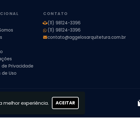
pleto
Projeto de Interiores Residencial
UCIONAL
CONTATO
(11) 98124-3396
Somos
(11) 98124-3396
s
contato@aggelosarquitetura.com.br
to
ações
a de Privacidade
 de Uso
s, concretizamos sonhos
a melhor experiência.
ACEITAR