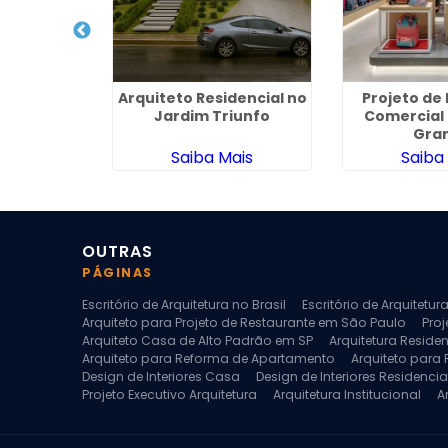
rquitetura
Arquiteto Residencial no
Projeto de 
teriores no
Jardim Triunfo
Comercial
fonso
Gra
ais
Saiba Mais
Saiba
OUTRAS
PÁGINAS
Escritório de Arquitetura no Brasil
Escritório de Arquitetu
Arquiteto para Projeto de Restaurante em São Paulo
Proj
Arquiteto Casa de Alto Padrão em SP
Arquitetura Reside
Arquiteto para Reforma de Apartamento
Arquiteto para
Design de Interiores Casa
Design de Interiores Residencia
Projeto Executivo Arquitetura
Arquitetura Institucional
A
Escritorio de Arquitetura
Escritorio de Arquitetura de Interi
Projeto de Arquitetura de Interiores
Projeto de Arquitetura