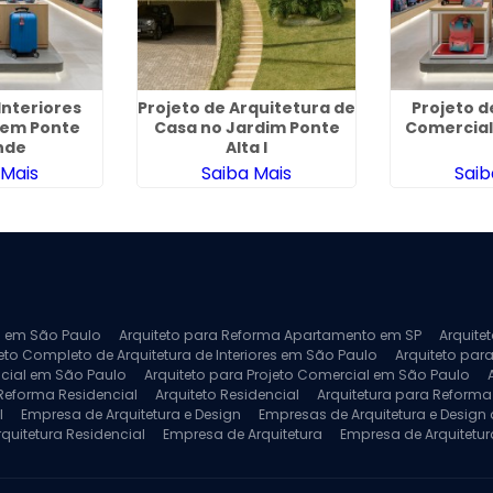
Interiores
Projeto de Arquitetura de
Projeto d
 em Ponte
Casa no Jardim Ponte
Comercial
nde
Alta I
 Mais
Saiba Mais
Saib
ra em São Paulo
Arquiteto para Reforma Apartamento em SP
Arquite
eto Completo de Arquitetura de Interiores em São Paulo
Arquiteto para
ncial em São Paulo
Arquiteto para Projeto Comercial em São Paulo
 Reforma Residencial
Arquiteto Residencial
Arquitetura para Reform
l
Empresa de Arquitetura e Design
Empresas de Arquitetura e Design d
rquitetura Residencial
Empresa de Arquitetura
Empresa de Arquitetur
ores
Projeto de Arquitetura 3D
Projeto de Arquitetura Comercial
Pro
 e Engenharia
Projeto de Arquitetura para Apartamentos
Projeto de A