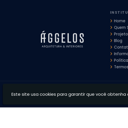
Projeto de Interiores Comercial
Projeto de Interiores Com
INSTIT
Home
Quem 
Projeto
Blog
Conta
Inform
Polític
Termos
Ággelos Arquitetura e Interiores - Transformamos espaço
Este site usa cookies para garantir que você obtenha 
CNPJ: 39.828.426/0001-73