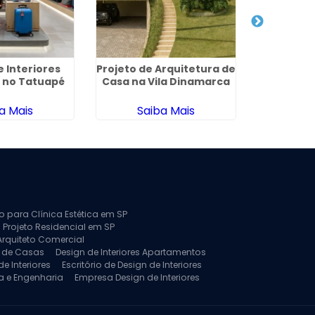
e Interiores
Projeto de Arquitetura de
Escritorio
 no Tatuapé
Casa na Vila Dinamarca
de Interi
a Mais
Saiba Mais
Sa
to para Clínica Estética em SP
 Projeto Residencial em SP
Arquiteto Comercial
a de Casas
Design de Interiores Apartamentos
e Interiores
Escritório de Design de Interiores
a e Engenharia
Empresa Design de Interiores
jeto de Arquitetura de Casa
rquitetura Residencial
Projeto de Interiores