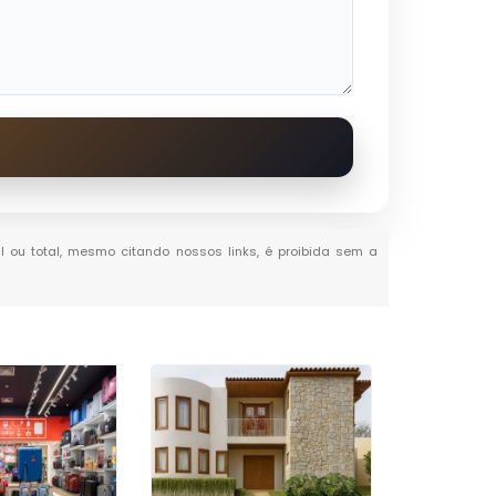
al ou total, mesmo citando nossos links, é proibida sem a