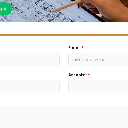
qui
Email:
*
Assunto:
*