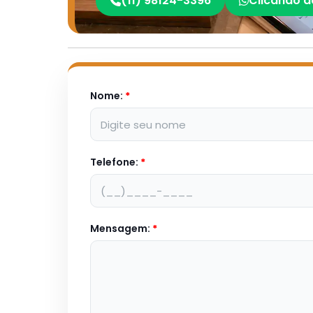
(11) 98124-3396
Clicando a
Nome:
*
Telefone:
*
Mensagem:
*