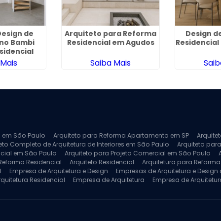
esign de
Arquiteto para Reforma
Design de
 no Bambi
Residencial em Agudos
Residencia
sidencial
 Mais
Saiba Mais
Saib
ra em São Paulo
Arquiteto para Reforma Apartamento em SP
Arquite
eto Completo de Arquitetura de Interiores em São Paulo
Arquiteto para
ncial em São Paulo
Arquiteto para Projeto Comercial em São Paulo
 Reforma Residencial
Arquiteto Residencial
Arquitetura para Reform
l
Empresa de Arquitetura e Design
Empresas de Arquitetura e Design d
rquitetura Residencial
Empresa de Arquitetura
Empresa de Arquitetur
ores
Projeto de Arquitetura 3D
Projeto de Arquitetura Comercial
Pro
 e Engenharia
Projeto de Arquitetura para Apartamentos
Projeto de A
pleto
Projeto de Interiores Residencial