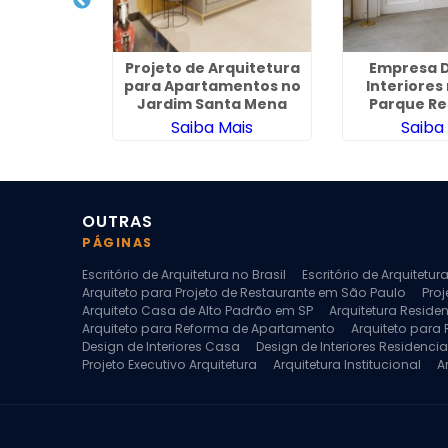
rquitetura
Projeto de Arquitetura
Empresa D
teriores em
para Apartamentos no
Interiores
is
Jardim Santa Mena
Parque Re
ais
Saiba Mais
Saiba
OUTRAS
PÁGINAS
Escritório de Arquitetura no Brasil
Escritório de Arquitetu
Arquiteto para Projeto de Restaurante em São Paulo
Proj
Arquiteto Casa de Alto Padrão em SP
Arquitetura Reside
Arquiteto para Reforma de Apartamento
Arquiteto para
Design de Interiores Casa
Design de Interiores Residencia
Projeto Executivo Arquitetura
Arquitetura Institucional
A
Escritorio de Arquitetura
Escritorio de Arquitetura de Interi
Projeto de Arquitetura de Interiores
Projeto de Arquitetura
Projeto de Interiores Comercial
Projeto de Interiores Com