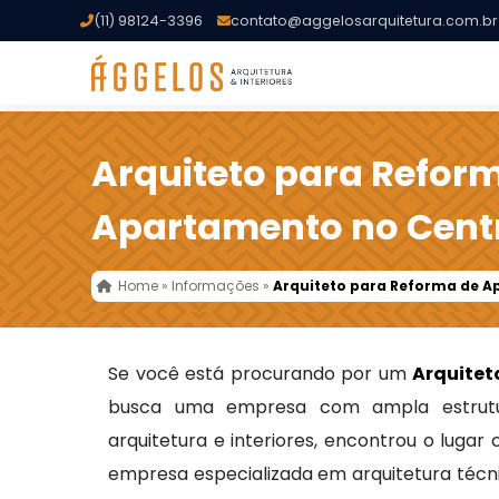
(11) 98124-3396
contato@aggelosarquitetura.com.br
Arquiteto para Refor
Apartamento no Centr
Home
»
Informações
»
Arquiteto para Reforma de A
Se você está procurando por um
Arquitet
busca uma empresa com ampla estrutu
arquitetura e interiores, encontrou o lugar
empresa especializada em arquitetura técni