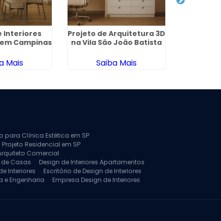
 Interiores
Projeto de Arquitetura 3D
Design 
l em Campinas
na Vila São João Batista
Residenc
a Mais
Saiba Mais
Sa
to para Clínica Estética em SP
 Projeto Residencial em SP
Arquiteto Comercial
a de Casas
Design de Interiores Apartamentos
e Interiores
Escritório de Design de Interiores
a e Engenharia
Empresa Design de Interiores
jeto de Arquitetura de Casa
rquitetura Residencial
Projeto de Interiores