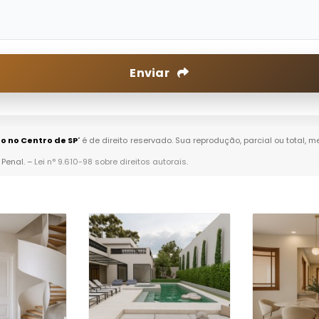
Enviar
 no Centro de SP
" é de direito reservado. Sua reprodução, parcial ou total,
 Penal. –
Lei n° 9.610-98 sobre direitos autorais
.