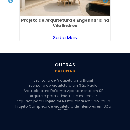
os
Projeto de Arquitetura e Engenharia na
P
Vila Endres
Saiba Mais
OUTRAS
PÁGINAS
Escritório de Arquitetura no Brasil
Escritório de Arquitetura em São Paulo
Arquiteto para Reforma Apartamento em SP
Arquiteto para Clínica Estética em SP
Arquiteto para Projeto de Restaurante em São Paulo
Projeto Completo de Arquitetura de Interiores em São
Paulo
Arquiteto para Projeto Residencial em SP
Arquiteto Casa de Alto Padrão em SP
Arquitetura Residencial em São Paulo