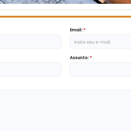
Email:
*
Assunto:
*