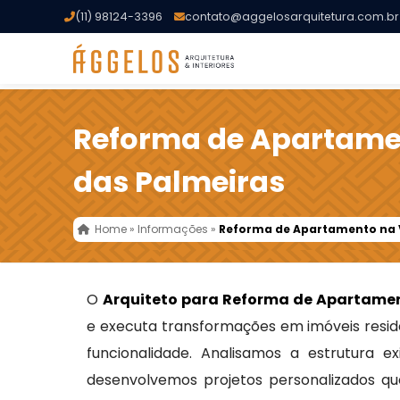
(11) 98124-3396
contato@aggelosarquitetura.com.br
Reforma de Apartamen
das Palmeiras
Home
»
Informações
»
Reforma de Apartamento na V
O
Arquiteto para Reforma de Apartamen
e executa transformações em imóveis reside
funcionalidade. Analisamos a estrutura e
desenvolvemos projetos personalizados qu