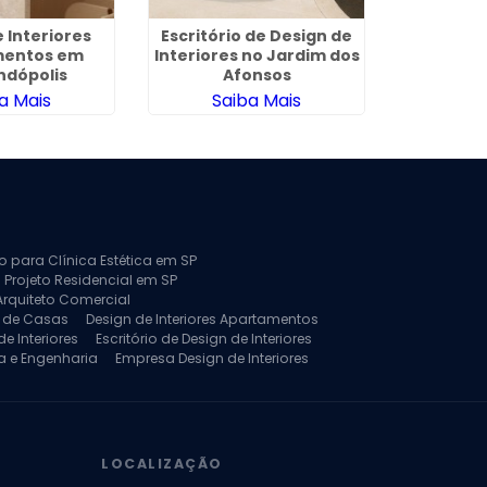
 Interiores
Escritório de Design de
Empresa 
mentos em
Interiores no Jardim dos
no
ndópolis
Afonsos
a Mais
Saiba Mais
Sa
to para Clínica Estética em SP
 Projeto Residencial em SP
Arquiteto Comercial
a de Casas
Design de Interiores Apartamentos
e Interiores
Escritório de Design de Interiores
a e Engenharia
Empresa Design de Interiores
jeto de Arquitetura de Casa
rquitetura Residencial
Projeto de Interiores
LOCALIZAÇÃO