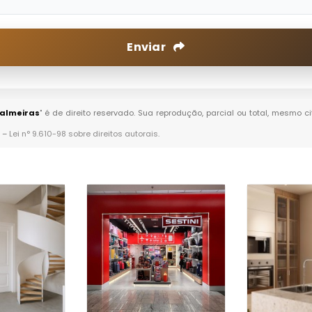
Enviar
Palmeiras
" é de direito reservado. Sua reprodução, parcial ou total, mesmo c
. –
Lei n° 9.610-98 sobre direitos autorais
.