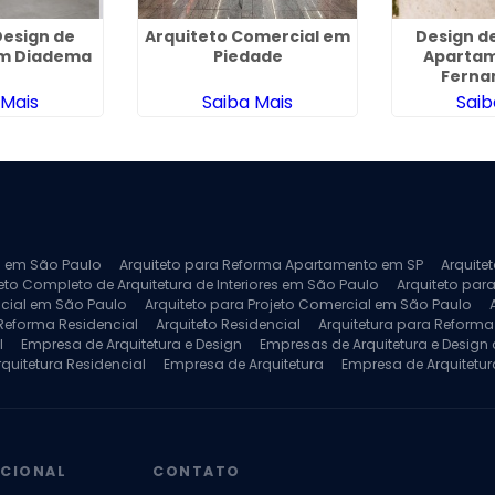
esign de
Arquiteto Comercial em
Design de
em Diadema
Piedade
Aparta
Ferna
 Mais
Saiba Mais
Saib
ra em São Paulo
Arquiteto para Reforma Apartamento em SP
Arquite
eto Completo de Arquitetura de Interiores em São Paulo
Arquiteto para
ncial em São Paulo
Arquiteto para Projeto Comercial em São Paulo
 Reforma Residencial
Arquiteto Residencial
Arquitetura para Reform
l
Empresa de Arquitetura e Design
Empresas de Arquitetura e Design d
rquitetura Residencial
Empresa de Arquitetura
Empresa de Arquitetur
ores
Projeto de Arquitetura 3D
Projeto de Arquitetura Comercial
Pro
 e Engenharia
Projeto de Arquitetura para Apartamentos
Projeto de A
pleto
Projeto de Interiores Residencial
UCIONAL
CONTATO