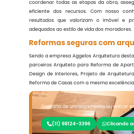
coordenar todas as etapas da obra, asse
eficiente dos recursos. Com nosso conhe
resultados que valorizam o imóvel e p
adequados ao estilo de vida dos moradores.
Reformas seguras com arqui
Sendo a empresa Aggelos Arquitetura destaq
parceiros Arquiteto para Reforma de Apar
Design de Interiores, Projeto de Arquitetu
Reforma de Casas com a mesma excelência.
Gostaria de um orçamento ou entrar e
(11) 98124-3396
Clicando a