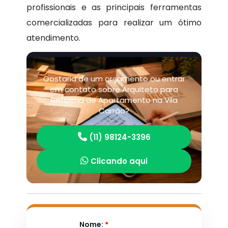
profissionais e as principais ferramentas
comercializadas para realizar um ótimo
atendimento.
Gostaria de um orçamento ou entrar
em contato sobre Arquiteto para
Reforma de Apartamento na Vila
Carrão?
(11) 98124-3396
Clicando aqui
Nome:
*