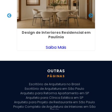
 na
Design de Interiores Residencial em
Emp
Paulínia
Saiba Mais
OUTRAS
PÁGINAS
Escritório de Arquitetura no Brasil
Escritório de Arquitetura em São Paulo
Arquiteto para Reforma Apartamento em SP
Arquiteto para Clínica Estética em SP
Arquiteto para Projeto de Restaurante em São Paulo
Projeto Completo de Arquitetura de Interiores em São
Paulo