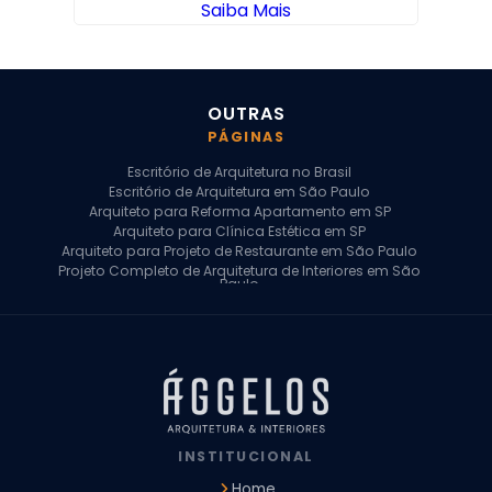
Saiba Mais
OUTRAS
PÁGINAS
Escritório de Arquitetura no Brasil
Escritório de Arquitetura em São Paulo
Arquiteto para Reforma Apartamento em SP
Arquiteto para Clínica Estética em SP
Arquiteto para Projeto de Restaurante em São Paulo
Projeto Completo de Arquitetura de Interiores em São
Paulo
Arquiteto para Projeto Residencial em SP
Arquiteto Casa de Alto Padrão em SP
Arquitetura Residencial em São Paulo
Arquiteto para Projeto Comercial em São Paulo
Arquiteto Comercial
Arquiteto para Reforma de Apartamento
Arquiteto para Reforma Residencial
Arquiteto Residencial
INSTITUCIONAL
Arquitetura para Reforma de Casas
Design de Interiores Apartamentos
Home