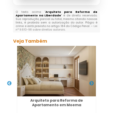
O texto acima "
Arquiteto para Reforma de
Apartamento na Liberdade
" é de direito reservado.
Sua reprodução, parcial ou total, mesmo citando nossos
links, é proibida sem a autorização do autor. Plágio é
crime e está previsto no artigo 184 do Código Penal. –
Lei
n° 9.610-98 sobre direitos autorais
.
Veja Também
s em
Arquiteto para Reforma de
P
Apartamento em Moema