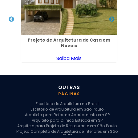
 de
Projeto de Arquitetura de Casa em
Novais
Apa
Saiba Mais
OUTRAS
PÁGINAS
Escritório de Arquitetura no Brasil
Escritório de Arquitetura em São Paulo
Arquiteto para Reforma Apartamento em SP
Arquiteto para Clínica Estética em SP
Arquiteto para Projeto de Restaurante em São Paulo
Projeto Completo de Arquitetura de Interiores em São
Paulo