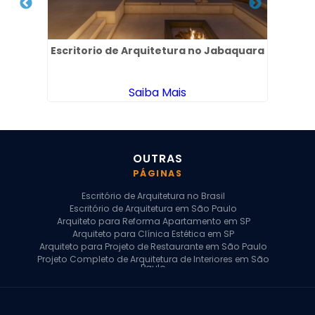
 de
Escritorio de Arquitetura no Jabaquara
Pro
Saiba Mais
OUTRAS
PÁGINAS
Escritório de Arquitetura no Brasil
Escritório de Arquitetura em São Paulo
Arquiteto para Reforma Apartamento em SP
Arquiteto para Clínica Estética em SP
Arquiteto para Projeto de Restaurante em São Paulo
Projeto Completo de Arquitetura de Interiores em São
Paulo
Arquiteto para Projeto Residencial em SP
Arquiteto Casa de Alto Padrão em SP
Arquitetura Residencial em São Paulo