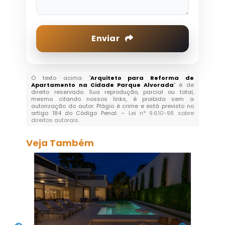
Enviar
O texto acima "
Arquiteto para Reforma de
Apartamento na Cidade Parque Alvorada
" é de
direito reservado. Sua reprodução, parcial ou total,
mesmo citando nossos links, é proibida sem a
autorização do autor. Plágio é crime e está previsto no
artigo 184 do Código Penal. –
Lei n° 9.610-98 sobre
direitos autorais
.
Veja Também