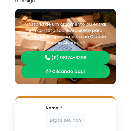
e Design.
Gostaria de um orçamento ou entrar
em contato sobre Arquiteto para
Reforma de Apartamento na Cidade
Parque Alvorada?
(11) 98124-3396
Clicando aqui
Nome:
*