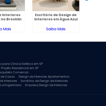
e Interiores
Escritório de Design de
Projet
 no Brooklin
Interiores em Água Azul
Arqu
Am
a Mais
Saiba Mais
Sa
to para Clínica Estética em SP
 Projeto Residencial em SP
Arquiteto Comercial
a de Casas
Design de Interiores Apartamentos
e Interiores
Escritório de Design de Interiores
a e Engenharia
Empresa Design de Interiores
jeto de Arquitetura de Casa
rquitetura Residencial
Projeto de Interiores