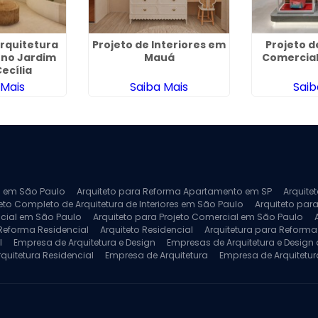
Arquitetura
Projeto de Interiores em
Projeto d
 no Jardim
Mauá
Comercial
ecília
 Mais
Saiba Mais
Saib
ra em São Paulo
Arquiteto para Reforma Apartamento em SP
Arquite
eto Completo de Arquitetura de Interiores em São Paulo
Arquiteto para
ncial em São Paulo
Arquiteto para Projeto Comercial em São Paulo
 Reforma Residencial
Arquiteto Residencial
Arquitetura para Reform
l
Empresa de Arquitetura e Design
Empresas de Arquitetura e Design d
rquitetura Residencial
Empresa de Arquitetura
Empresa de Arquitetur
ores
Projeto de Arquitetura 3D
Projeto de Arquitetura Comercial
Pro
 e Engenharia
Projeto de Arquitetura para Apartamentos
Projeto de A
pleto
Projeto de Interiores Residencial