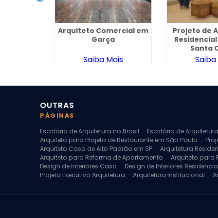
sign de
Arquiteto Comercial em
Projeto de 
o Jaguaré
Garça
Residencial
Santa C
ais
Saiba Mais
Saiba
OUTRAS
PÁGINAS
Escritório de Arquitetura no Brasil
Escritório de Arquitetu
Arquiteto para Projeto de Restaurante em São Paulo
Proj
Arquiteto Casa de Alto Padrão em SP
Arquitetura Reside
Arquiteto para Reforma de Apartamento
Arquiteto para
Design de Interiores Casa
Design de Interiores Residencia
Projeto Executivo Arquitetura
Arquitetura Institucional
A
Escritorio de Arquitetura
Escritorio de Arquitetura de Interi
Projeto de Arquitetura de Interiores
Projeto de Arquitetura
Projeto de Interiores Comercial
Projeto de Interiores Com