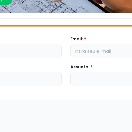
Email:
*
Assunto:
*