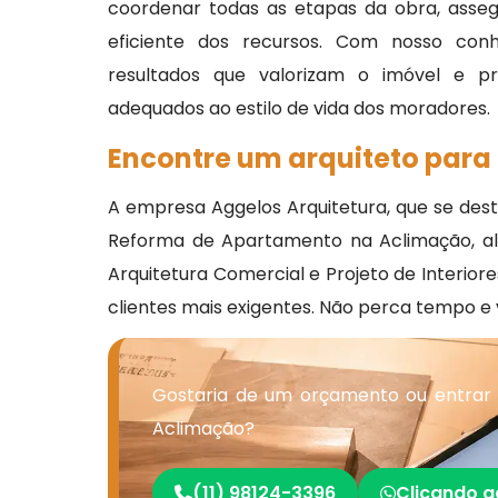
coordenar todas as etapas da obra, asse
eficiente dos recursos. Com nosso conhe
resultados que valorizam o imóvel e p
adequados ao estilo de vida dos moradores.
Encontre um arquiteto para
A empresa Aggelos Arquitetura, que se des
Reforma de Apartamento na Aclimação, além 
Arquitetura Comercial e Projeto de Interio
clientes mais exigentes. Não perca tempo 
Gostaria de um orçamento ou entrar
Aclimação?
(11) 98124-3396
Clicando a