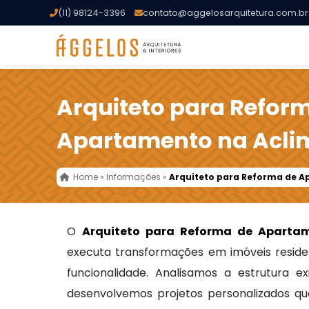
(11) 98124-3396
contato@aggelosarquitetura.com.br
Arquiteto para Refor
Apartamento na Acl
Home
»
Informações
»
Arquiteto para Reforma de 
O
Arquiteto para Reforma de Aparta
executa transformações em imóveis residen
funcionalidade. Analisamos a estrutura e
desenvolvemos projetos personalizados qu