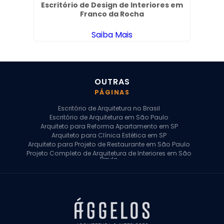
 no
Escritório de Design de Interiores em
Pr
Franco da Rocha
Saiba Mais
OUTRAS
PÁGINAS
Escritório de Arquitetura no Brasil
Escritório de Arquitetura em São Paulo
Arquiteto para Reforma Apartamento em SP
Arquiteto para Clínica Estética em SP
Arquiteto para Projeto de Restaurante em São Paulo
Projeto Completo de Arquitetura de Interiores em São
Paulo
Arquiteto para Projeto Residencial em SP
Arquiteto Casa de Alto Padrão em SP
Arquitetura Residencial em São Paulo
Arquiteto para Projeto Comercial em São Paulo
Arquiteto Comercial
Arquiteto para Reforma de Apartamento
Arquiteto para Reforma Residencial