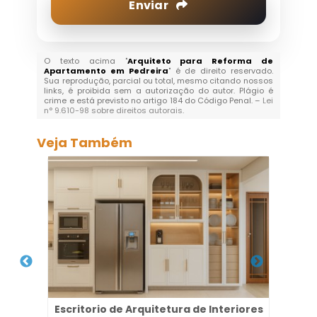
Enviar
O texto acima "
Arquiteto para Reforma de
Apartamento em Pedreira
" é de direito reservado.
Sua reprodução, parcial ou total, mesmo citando nossos
links, é proibida sem a autorização do autor. Plágio é
crime e está previsto no artigo 184 do Código Penal. –
Lei
n° 9.610-98 sobre direitos autorais
.
Veja Também
to
Escritorio de Arquitetura de Interiores
Pro