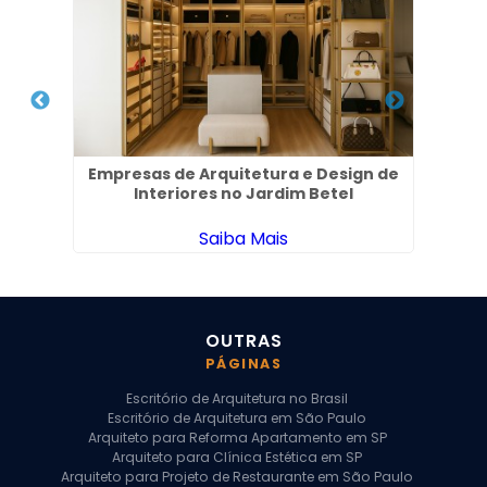
l em
Empresas de Arquitetura e Design de
Pr
Interiores no Jardim Betel
Saiba Mais
OUTRAS
PÁGINAS
Escritório de Arquitetura no Brasil
Escritório de Arquitetura em São Paulo
Arquiteto para Reforma Apartamento em SP
Arquiteto para Clínica Estética em SP
Arquiteto para Projeto de Restaurante em São Paulo