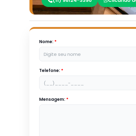
(11) 98124-3396
Clicando a
Nome:
*
Telefone:
*
Mensagem:
*