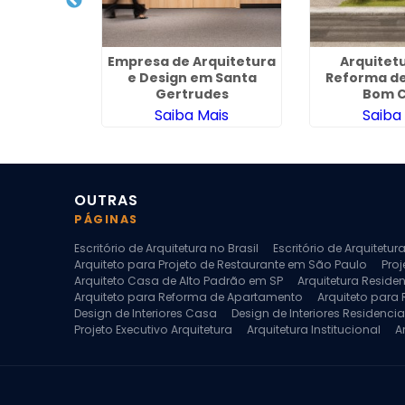
Arquitetura
Empresa de Arquitetura
Arquitet
res em
e Design em Santa
Reforma de
hos
Gertrudes
Bom C
ais
Saiba Mais
Saiba
OUTRAS
PÁGINAS
Escritório de Arquitetura no Brasil
Escritório de Arquitetu
Arquiteto para Projeto de Restaurante em São Paulo
Proj
Arquiteto Casa de Alto Padrão em SP
Arquitetura Reside
Arquiteto para Reforma de Apartamento
Arquiteto para
Design de Interiores Casa
Design de Interiores Residencia
Projeto Executivo Arquitetura
Arquitetura Institucional
A
Escritorio de Arquitetura
Escritorio de Arquitetura de Interi
Projeto de Arquitetura de Interiores
Projeto de Arquitetura
Projeto de Interiores Comercial
Projeto de Interiores Com