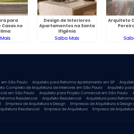
ura para
Design de Interiores
Arquiteto 
 Casas no
Apartamentos na Santa
Pereir
lima
Ifigênia
 Mais
Saiba Mais
Saib
ra em São Paulo
Arquiteto para Reforma Apartamento em SP
Arquite
eto Completo de Arquitetura de Interiores em São Paulo
Arquiteto para
ncial em São Paulo
Arquiteto para Projeto Comercial em São Paulo
 Reforma Residencial
Arquiteto Residencial
Arquitetura para Reform
l
Empresa de Arquitetura e Design
Empresas de Arquitetura e Design d
rquitetura Residencial
Empresa de Arquitetura
Empresa de Arquitetur
ores
Projeto de Arquitetura 3D
Projeto de Arquitetura Comercial
Pro
 e Engenharia
Projeto de Arquitetura para Apartamentos
Projeto de A
pleto
Projeto de Interiores Residencial