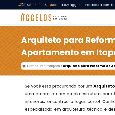
(11) 98124-3396
contato@aggelosarquitetura.com.br
Arquiteto para Refor
Apartamento em Itap
Home
»
Informações
»
Arquiteto para Reforma de 
Se você está procurando por um
Arquitet
uma empresa com ampla estrutura para t
interiores, encontrou o lugar certo! Con
especializada em arquitetura técnica e de