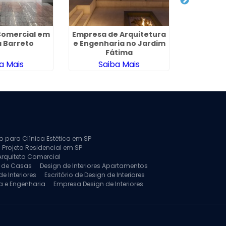
Comercial em
Empresa de Arquitetura
Design de 
a Barreto
e Engenharia no Jardim
no Sítio
Fátima
a Mais
Saiba Mais
Sa
to para Clínica Estética em SP
 Projeto Residencial em SP
Arquiteto Comercial
a de Casas
Design de Interiores Apartamentos
e Interiores
Escritório de Design de Interiores
a e Engenharia
Empresa Design de Interiores
jeto de Arquitetura de Casa
rquitetura Residencial
Projeto de Interiores