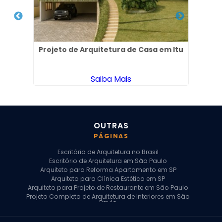
s no
Projeto de Arquitetura de Casa em Itu
Pr
Saiba Mais
OUTRAS
PÁGINAS
Escritório de Arquitetura no Brasil
Escritório de Arquitetura em São Paulo
Arquiteto para Reforma Apartamento em SP
Arquiteto para Clínica Estética em SP
Arquiteto para Projeto de Restaurante em São Paulo
Projeto Completo de Arquitetura de Interiores em São
Paulo
Arquiteto para Projeto Residencial em SP
Arquiteto Casa de Alto Padrão em SP