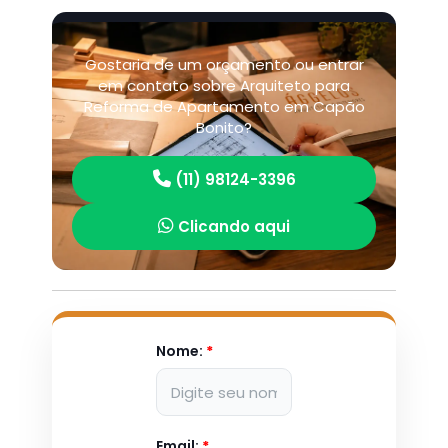
Gostaria de um orçamento ou entrar
em contato sobre Arquiteto para
Reforma de Apartamento em Capão
Bonito?
(11) 98124-3396
Clicando aqui
Nome:
*
Email:
*