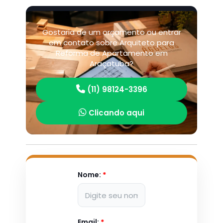
Gostaria de um orçamento ou entrar
em contato sobre Arquiteto para
Reforma de Apartamento em
Araçatuba?
(11) 98124-3396
Clicando aqui
Nome:
*
Email:
*