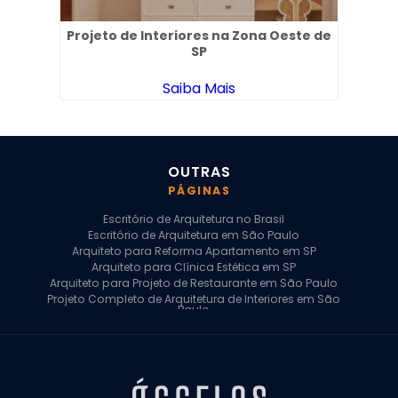
 no
Projeto de Interiores na Zona Oeste de
Pro
SP
Saiba Mais
OUTRAS
PÁGINAS
Escritório de Arquitetura no Brasil
Escritório de Arquitetura em São Paulo
Arquiteto para Reforma Apartamento em SP
Arquiteto para Clínica Estética em SP
Arquiteto para Projeto de Restaurante em São Paulo
Projeto Completo de Arquitetura de Interiores em São
Paulo
Arquiteto para Projeto Residencial em SP
Arquiteto Casa de Alto Padrão em SP
Arquitetura Residencial em São Paulo
Arquiteto para Projeto Comercial em São Paulo
Arquiteto Comercial