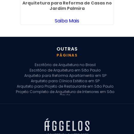
l em
Arquitetura para Reforma de Casas no
Em
Jardim Palmira
Saiba Mais
OUTRAS
PÁGINAS
Escritório de Arquitetura no Brasil
Escritório de Arquitetura em São Paulo
Arquiteto para Reforma Apartamento em SP
Arquiteto para Clínica Estética em SP
Arquiteto para Projeto de Restaurante em São Paulo
Projeto Completo de Arquitetura de Interiores em São
Paulo
Arquiteto para Projeto Residencial em SP
Arquiteto Casa de Alto Padrão em SP
Arquitetura Residencial em São Paulo
Arquiteto para Projeto Comercial em São Paulo
Arquiteto Comercial
Arquiteto para Reforma de Apartamento
Arquiteto para Reforma Residencial