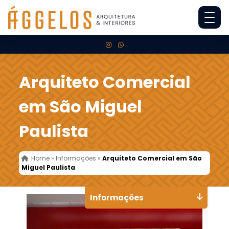
Arquiteto Comercial
em São Miguel
Paulista
Home
»
Informações
»
Arquiteto Comercial em São
Miguel Paulista
Informações