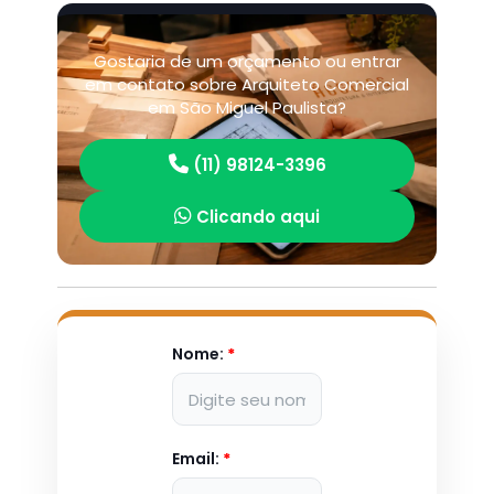
Gostaria de um orçamento ou entrar
em contato sobre Arquiteto Comercial
em São Miguel Paulista?
(11) 98124-3396
Clicando aqui
Nome:
*
Email:
*